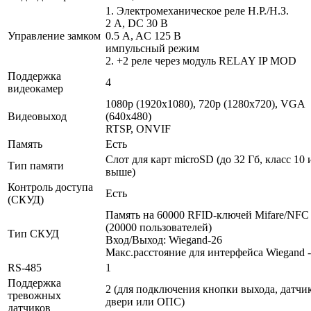
1. Электромеханическое реле Н.Р./Н.З.
2 A, DC 30 В
Управление замком
0.5 A, AC 125 В
импульсный режим
2. +2 реле через модуль RELAY IP MOD
Поддержка
4
видеокамер
1080p (1920х1080), 720p (1280x720), VGA
Видеовыход
(640x480)
RTSP, ONVIF
Память
Есть
Слот для карт microSD (до 32 Гб, класс 10 
Тип памяти
выше)
Контроль доступа
Есть
(СКУД)
Память на 60000 RFID-ключей Mifare/NFC
(20000 пользователей)
Тип СКУД
Вход/Выход: Wiegand-26
Макс.расстояние для интерфейса Wiegand -
RS-485
1
Поддержка
2 (для подключения кнопки выхода, датчи
тревожных
двери или ОПС)
датчиков