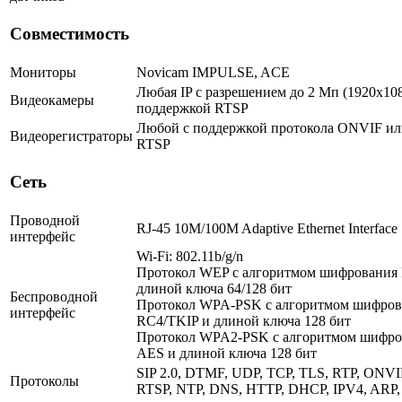
Совместимость
Мониторы
Novicam IMPULSE, ACE
Любая IP с разрешением до 2 Мп (1920x108
Видеокамеры
поддержкой RTSP
Любой с поддержкой протокола ONVIF ил
Видеорегистраторы
RTSP
Сеть
Проводной
RJ-45 10M/100M Adaptive Ethernet Interface
интерфейс
Wi-Fi: 802.11b/g/n
Протокол WEP c алгоритмом шифрования
длиной ключа 64/128 бит
Беспроводной
Протокол WPA-PSK c алгоритмом шифров
интерфейс
RC4/TKIP и длиной ключа 128 бит
Протокол WPA2-PSK с алгоритмом шифро
AES и длиной ключа 128 бит
SIP 2.0, DTMF, UDP, TCP, TLS, RTP, ONVI
Протоколы
RTSP, NTP, DNS, HTTP, DHCP, IPV4, ARP