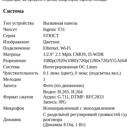
Система
Тип устройства
Вызывная панель
Чипсет
Ingenic T31
Серия
STRICT
Изображение
Цветное
Подключение
Ethernet, Wi-Fi
Матрица
1/2.9" 2.1 Mpix CMOS, D-WDR
Разрешение
1080p(1920x1080)/720p(1280x720)/VGA(64
Система
Интегрированная OC Linux
Чувствительность
0.1 люкс (цвет), 0 люкс (подсветка вкл.)
Мелодии
1
Запись
Фото (по движению)
Видео: H.265, H.264
Формат сжатия
Аудио: G.711, DTMF: RFC2833
Запись: JPG
Микрофон
Всенаправленный с эхоподавлением
С раздельной регулировкой громкостей гу
Динамик
разговора
(Динамик 8 Ом, 1 Вт)