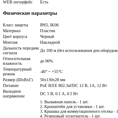
WEB интерфейс
Есть
Физические параметры
Класс защиты
IP65, IK06
Материал
Пластик
Цвет корпуса
Черный
Монтаж
Накладной
Дальность передачи
До 100 м (без использования доп.оборудов
сигнала
Относительная
до 90%
влажность
Температурный
-40° ~ +55°С
режим
Размер (ШxВxГ)
50x130x28 мм
Питание
PoE IEEE 802.3af/DC 12 В, 1A, 12 Вт
Выходное
DC 5 В, 0.1 А, 0.5 Вт
напряжение
1. Вызывная панель - 1 шт.
2. Кронштейн для установки - 1 шт.
3. Крышка для коммутационного отсека - 1
4. Резиновый уплотнитель - 1 шт.