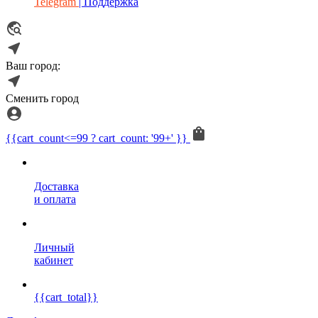
Telegram
| Поддержка
Ваш город:
Сменить город
{{cart_count<=99 ? cart_count: '99+' }}
Доставка
и оплата
Личный
кабинет
{{cart_total}}