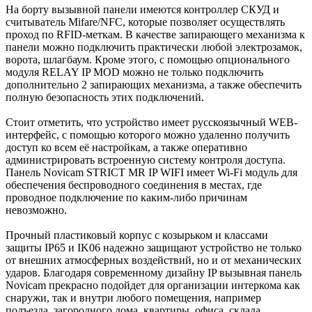
На борту вызывной панели имеются контроллер СКУД и
считыватель Mifare/NFC, которые позволяет осуществлять
проход по RFID-меткам. В качестве запирающего механизма к
панели можно подключить практически любой электрозамок,
ворота, шлагбаум. Кроме этого, с помощью опционального
модуля RELAY IP MOD можно не только подключить
дополнительно 2 запирающих механизма, а также обеспечить
полную безопасность этих подключений.
Стоит отметить, что устройство имеет русскоязычный WEB-
интерфейс, с помощью которого можно удаленно получить
доступ ко всем её настройкам, а также оперативно
администрировать встроенную систему контроля доступа.
Панель Novicam STRICT MR IP WIFI имеет Wi-Fi модуль для
обеспечения беспроводного соединения в местах, где
проводное подключение по каким-либо причинам
невозможно.
Прочный пластиковый корпус с козырьком и классами
защиты IP65 и IK06 надежно защищают устройство не только
от внешних атмосферных воздействий, но и от механических
ударов. Благодаря современному дизайну IP вызывная панель
Novicam прекрасно подойдет для организации интеркома как
снаружи, так и внутри любого помещения, например
подъезда, загородного дома, квартиры, офиса, склада.