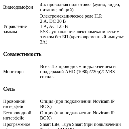
4-х проводная подготовка (аудио, видео,
Видеодомофон
питание, общий)
Электромеханическое реле Н.Р.
2 A, DC 30 В
Управление
1 A, AC 125 В
замком
БУЗ - управление электромеханическим
замком без БП (кратковременный импульс
2A)
Совместимость
Все с 4-х проводным подключением и
Мониторы
поддержкой AHD (1080p/720p)/CVBS
сигнала
Сеть
Проводной
Опция (при подключении Novicam IP
интерфейс
BOX)
Беспроводной
Опция (при подключении Novicam IP
интерфейс
BOX)
Программное
Smart Life, Tuya Smart (при подключении