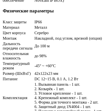
обеспечение
Novicam IP BOX)
Физические параметры
Класс защиты
IP66
Материал
Металл
Цвет корпуса
Серебро
Монтаж
Накладной, под углом, врезной (опция)
Дальность
До 100 м
передачи сигнала
Относительная
до 98%
влажность
Температурный
-45° ~ +60°С
режим
Размер (ШxВxГ)
42x122x23 мм
Питание
DC 12~15 В, 0.1 А, 1.2 Вт
1. Вызывная панель - 1 шт.
2. Козырёк - 1 шт.
3. Угловое крепление - 1 шт.
Комплектация
4. Крепежный комплект - 1 шт.
5. Форма для точного монтажа - 2 шт.
6. Защитный диод 1N4004 - 1 шт.