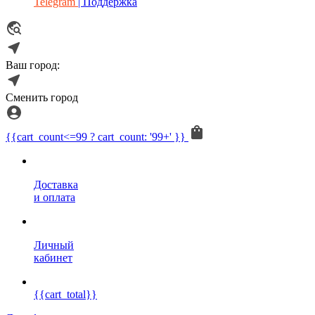
Telegram
| Поддержка
Ваш город:
Сменить город
{{cart_count<=99 ? cart_count: '99+' }}
Доставка
и оплата
Личный
кабинет
{{cart_total}}