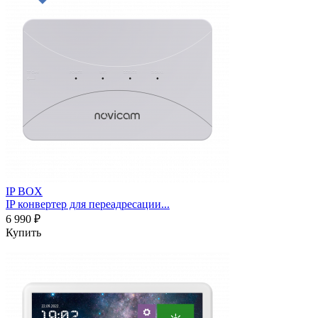
IP BOX
IP конвертер для переадресации...
6 990 ₽
Купить